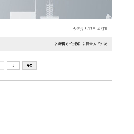
今天是 8月7日 星期五
以橱窗方式浏览
|
以目录方式浏览
页