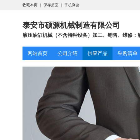
收藏本页
|
保存桌面
|
手机浏览
泰安市硕源机械制造有限公司
液压油缸机械（不含特种设备）加工、销售、维修；液
网站首页
公司介绍
供应产品
采购清单