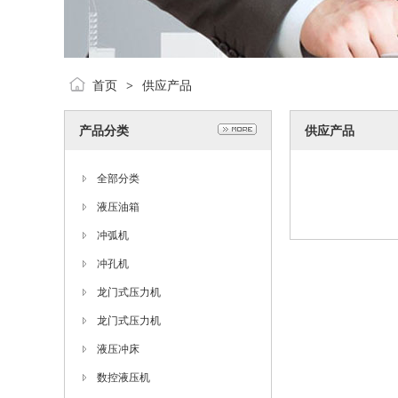
首页
供应产品
>
产品分类
供应产品
全部分类
液压油箱
冲弧机
冲孔机
龙门式压力机
龙门式压力机
液压冲床
数控液压机