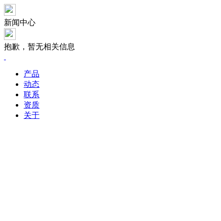
新闻中心
抱歉，暂无相关信息
产品
动态
联系
资质
关于