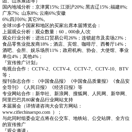
团、山东展团等）
国内地域分析：京津冀15%; 江浙沪20%; 黑吉辽15% ;福建8%;
广东7%; 山东8%; 云南6%;安徽
6%;四川6%; 其它9%。
全球10多个国家和地区的买家出席本届博览会：
上届观众分析：观众数量：60，000余人/次
观众行业分析：进出口贸易公司26%；连锁超市及卖场23%；
食品零售业批发商18%；酒店、宾馆、咖啡厅、西餐厅14%；
酒吧、会所、娱乐场所11%；政府机构、协会、大使馆、事业
单位4%；其他4%；
『宣传推广计划』
电视台合作： CCTV-2、CCTV-4、CCTV-7、CCTV-10、BTV
等；
报刊杂志合作：《中国食品报》《中国食品质量报》《食品安
全导刊》《人民日报》《经济日报》等
专业网站合作：新华社、新浪网、搜狐网、人民网、新华网、
阿里巴巴共80家食品行业网站支持
本届展会（详情请咨询大会官方网站：
www.cifiechinaexpo.com ）；
与此同时组委会定点将在公交车、地铁站、公交站牌、全方位
的宣传推广
『观众邀请』