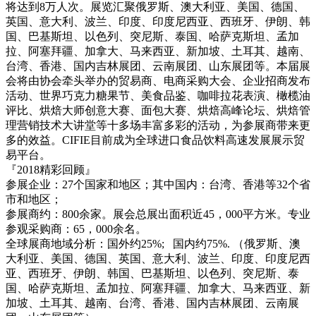
将达到8万人次。展览汇聚俄罗斯、澳大利亚、美国、德国、
英国、意大利、波兰、印度、印度尼西亚、西班牙、伊朗、韩
国、巴基斯坦、以色列、突尼斯、泰国、哈萨克斯坦、孟加
拉、阿塞拜疆、加拿大、马来西亚、新加坡、土耳其、越南、
台湾、香港、国内吉林展团、云南展团、山东展团等。本届展
会将由协会牵头举办的贸易商、电商采购大会、企业招商发布
活动、世界巧克力糖果节、美食品鉴、咖啡拉花表演、橄榄油
评比、烘焙大师创意大赛、面包大赛、烘焙高峰论坛、烘焙管
理营销技术大讲堂等十多场丰富多彩的活动，为参展商带来更
多的效益。CIFIE目前成为全球进口食品饮料高速发展展示贸
易平台。
『2018精彩回顾』
参展企业：27个国家和地区；其中国内：台湾、香港等32个省
市和地区；
参展商约：800余家。展会总展出面积近45，000平方米。专业
参观采购商：65，000余名。
全球展商地域分析：国外约25%; 国内约75%. （俄罗斯、澳
大利亚、美国、德国、英国、意大利、波兰、印度、印度尼西
亚、西班牙、伊朗、韩国、巴基斯坦、以色列、突尼斯、泰
国、哈萨克斯坦、孟加拉、阿塞拜疆、加拿大、马来西亚、新
加坡、土耳其、越南、台湾、香港、国内吉林展团、云南展