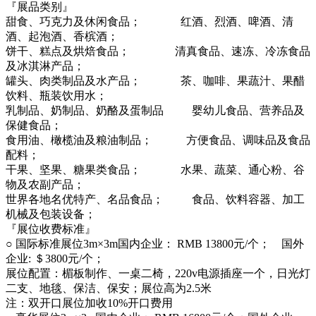
『展品类别』
甜食、巧克力及休闲食品； 红酒、烈酒、啤酒、清
酒、起泡酒、香槟酒；
饼干、糕点及烘焙食品； 清真食品、速冻、冷冻食品
及冰淇淋产品；
罐头、肉类制品及水产品； 茶、咖啡、果蔬汁、果醋
饮料、瓶装饮用水；
乳制品、奶制品、奶酪及蛋制品 婴幼儿食品、营养品及
保健食品；
食用油、橄榄油及粮油制品； 方便食品、调味品及食品
配料；
干果、坚果、糖果类食品； 水果、蔬菜、通心粉、谷
物及农副产品；
世界各地名优特产、名品食品； 食品、饮料容器、加工
机械及包装设备；
『展位收费标准』
○ 国际标准展位3m×3m国内企业： RMB 13800元/个； 国外
企业: ＄3800元/个；
展位配置：楣板制作、一桌二椅，220v电源插座一个，日光灯
二支、地毯、保洁、保安；展位高为2.5米
注：双开口展位加收10%开口费用