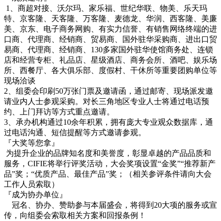
1、商超对接、沃尔玛、家乐福、世纪华联、物美、乐天玛
特、京客隆、天客隆、万客隆、麦德龙、华润、西客隆、美廉
美、京东、电子商务网购、有实力信誉、有销售网络终端的进
口商、代理商、经销商、贸易商、国外驻华采购商、进出口贸
易商、代理商、经销商、130多家国外驻华使馆商务处、连锁
店和经营专柜、礼品店、星级酒店、商务会所、酒吧、娱乐场
所、西餐厅、各大俱乐部、度假村、干休所等重要团购单位等
现场洽谈
2、组委会印刷50万张门票及邀请函，通过邮寄、现场派发邀
请业内人士参观采购。对长三角地区专业人士将通过电话预
约、上门拜访等方式重点邀请。
3、承办机构通过10余年积累，拥有庞大专业观众数据库，通
过电话沟通、短信提醒等方式邀请参观。
『大奖等您拿』
为提升企业的品牌知名度和美誉度，彰显卓越的产品品质和
服务，CIFIE将举行评奖活动，大会奖项设置“金奖”“推荐新产
品”奖；“优质产品、最佳产品”奖；（相关参评条件请向大会
工作人员索取）
『成为协办单位』
冠名、协办、赞助参与本届盛会，将得到20大项的服务或宣
传，向组委会索取相关方案和回报条例！