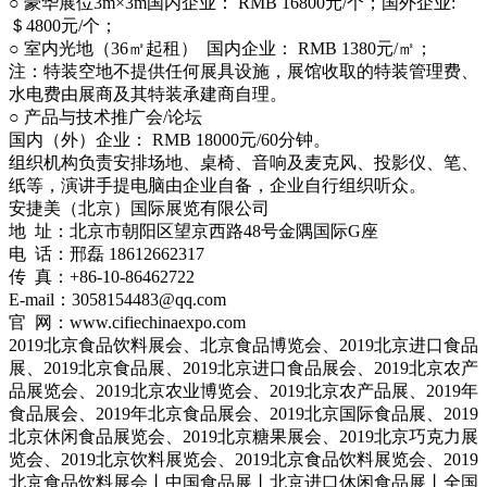
○ 豪华展位3m×3m国内企业： RMB 16800元/个；国外企业:
＄4800元/个；
○ 室内光地（36㎡起租） 国内企业： RMB 1380元/㎡；
注：特装空地不提供任何展具设施，展馆收取的特装管理费、
水电费由展商及其特装承建商自理。
○ 产品与技术推广会/论坛
国内（外）企业： RMB 18000元/60分钟。
组织机构负责安排场地、桌椅、音响及麦克风、投影仪、笔、
纸等，演讲手提电脑由企业自备，企业自行组织听众。
安捷美（北京）国际展览有限公司
地 址：北京市朝阳区望京西路48号金隅国际G座
电 话：邢磊 18612662317
传 真：+86-10-86462722
E-mail：3058154483@qq.com
官 网：www.cifiechinaexpo.com
2019北京食品饮料展会、北京食品博览会、2019北京进口食品
展、2019北京食品展、2019北京进口食品展会、2019北京农产
品展览会、2019北京农业博览会、2019北京农产品展、2019年
食品展会、2019年北京食品展会、2019北京国际食品展、2019
北京休闲食品展览会、2019北京糖果展会、2019北京巧克力展
览会、2019北京饮料展览会、2019北京食品饮料展览会、2019
北京食品饮料展会丨中国食品展丨北京进口休闲食品展丨全国